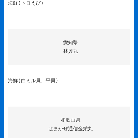
海鮮(トロえび)
愛知県
林興丸
海鮮(白ミル貝、平貝)
和歌山県
はまかぜ通信金栄丸