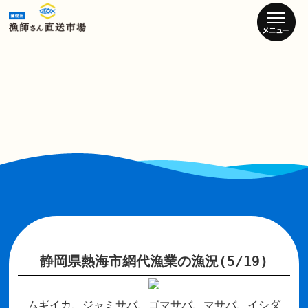
静岡県熱海市網代漁業の漁況(5/19)
ムギイカ、ジャミサバ、ゴマサバ、マサバ、イシダ