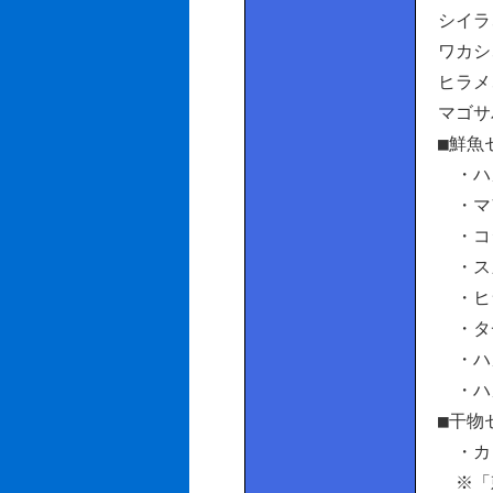
シイラ
ワカシ
ヒラメ
マゴサ
■鮮魚
・ハ
・マ
・コ
・スズ
・ヒ
・タチ
・ハガ
・ハ
■干物
・カゴ
※「刺