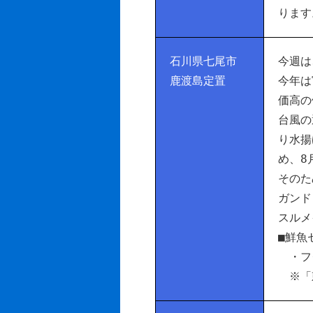
ります
石川県七尾市
今週は
鹿渡島定置
今年は
価高の
台風の
り水揚
め、8
そのた
ガンド
スルメ
■鮮魚
・フク
※「刺