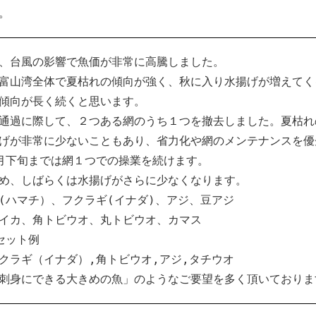
。
、台風の影響で魚価が非常に高騰しました。
富山湾全体で夏枯れの傾向が強く、秋に入り水揚げが増えてく
傾向が長く続くと思います。
通過に際して、２つある網のうち１つを撤去しました。夏枯れ
げが非常に少ないこともあり、省力化や網のメンテナンスを優
月下旬までは網１つでの操業を続けます。
め、しばらくは水揚げがさらに少なくなります。
(ハマチ）、フクラギ(イナダ)、アジ、豆アジ
イカ、角トビウオ、丸トビウオ、カマス
セット例
ラギ（イナダ）,角トビウオ,アジ,タチウオ
身にできる大きめの魚」のようなご要望を多く頂いておりま