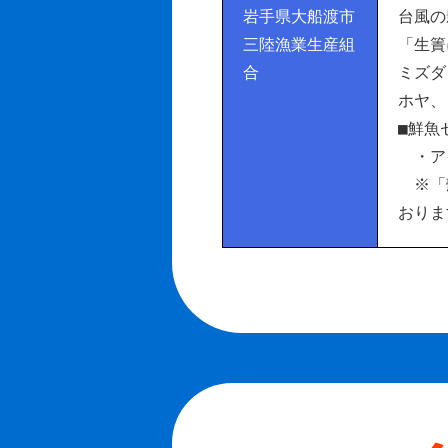
岩手県大船渡市
台風の
三陸漁業生産組
「生簀
合
ミズダ
ホヤ、
■鮮魚
・ア
※「殻
おりま