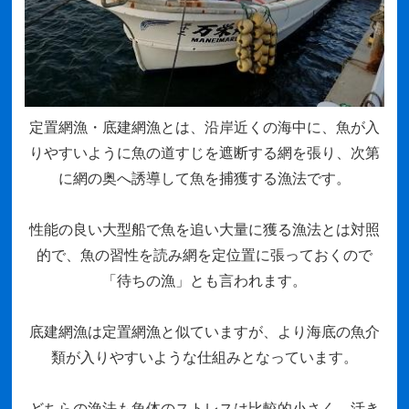
定置網漁・底建網漁とは、沿岸近くの海中に、魚が入
りやすいように魚の道すじを遮断する網を張り、次第
に網の奥へ誘導して魚を捕獲する漁法です。
性能の良い大型船で魚を追い大量に獲る漁法とは対照
的で、魚の習性を読み網を定位置に張っておくので
「待ちの漁」とも言われます。
底建網漁は定置網漁と似ていますが、より海底の魚介
類が入りやすいような仕組みとなっています。
どちらの漁法も魚体のストレスは比較的小さく、活き