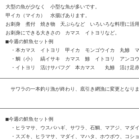
大型の魚が少なく 小型な魚が多いです。
甲イカ（マイカ） 水揚げあります。
お刺身 煮付 焼き物 天ぷらなど いろいろな料理に活
お刺身にできる大きさの カマス イトヨリなど。
■今週の鮮魚セット例
・本カマス イトヨリ 甲イカ モンゴウイカ 丸鯵 マ
・鯛（小） 縞イサキ カマス 鯵 イトヨリ アンコウ
・イトヨリ 活けサバフグ 本カマス 丸鯵 活け足赤
サワラの一本釣り漁が終わり、底引き網漁に変更となり
■今週の鮮魚セット例
・ヒラマサ、ウスバハギ、サワラ、石鯛、マアジ、マダ
・スズキ、ヒラマサ、マダイ、マハタ、ホウボウ、コショ