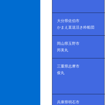
大分県佐伯市
かまえ直送活き粋船団
岡山県玉野市
邦美丸
三重県志摩市
俊丸
兵庫県明石市