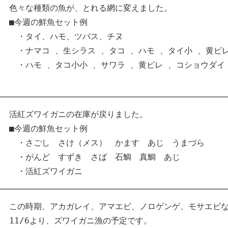
色々な種類の魚が、とれる網に変えました。
■今週の鮮魚セット例
・タイ、ハモ、ツバス、チヌ
・ナマコ 、生シラス 、タコ 、ハモ 、タイ小 、黄ビレ
・ハモ 、タコ小小 、サワラ 、黄ビレ 、コショウダイ
活紅ズワイガニの在庫が戻りました。
■今週の鮮魚セット例
・さごし さけ（メス） かます あじ うまづら
・がんど すずき さば 石鯛 真鯛 あじ
・活紅ズワイガニ
この時期、アカガレイ、アマエビ、ノロゲンゲ、モサエビ
11/6より、ズワイガニ漁の予定です。