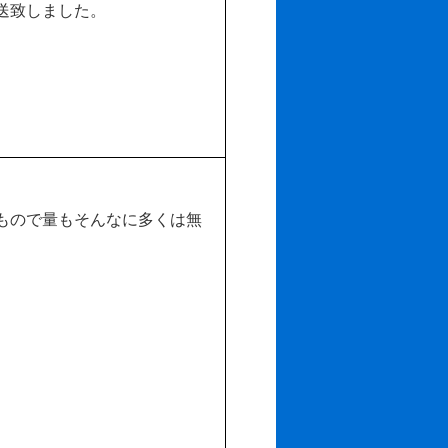
送致しました。
もので量もそんなに多くは無
、