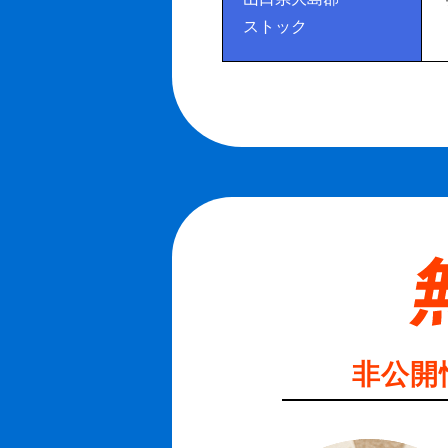
ストック
非公開