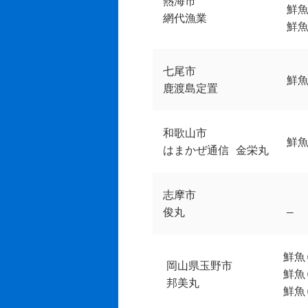
熱海市
鮮魚
網代漁業
鮮魚
七尾市
鮮魚
鹿渡島定置
和歌山市
鮮魚
はまかぜ通信 金栄丸
志摩市
俊丸
–
鮮魚
岡山県玉野市
鮮魚
邦美丸
鮮魚