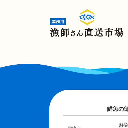
鮮魚の卸
鮮魚