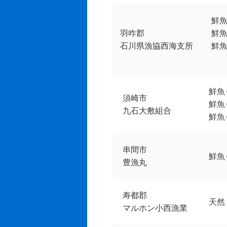
鮮魚
羽咋郡
鮮魚
石川県漁協西海支所
鮮
鮮魚
須崎市
鮮魚
九石大敷組合
鮮魚
串間市
鮮魚
豊漁丸
寿都郡
天然
マルホン小西漁業