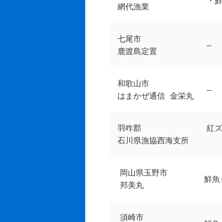
・鮮
網代漁業
七尾市
–
鹿渡島定置
和歌山市
–
はまかぜ通信 金栄丸
羽咋郡
紅
石川県漁協西海支所
岡山県玉野市
鮮魚
邦美丸
須崎市