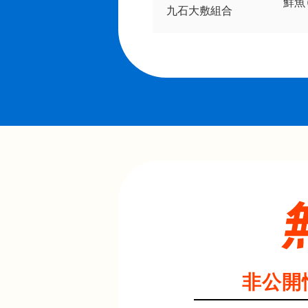
鮮魚
九石大敷組合
非公開