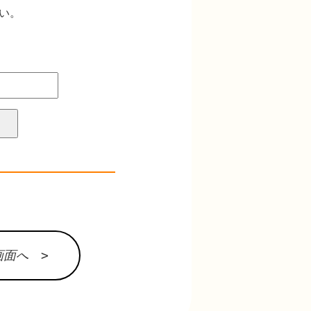
さい。
面へ >