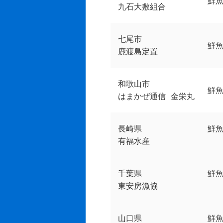
鮮
九石大敷組合
七尾市
鮮魚
鹿渡島定置
和歌山市
鮮
はまかぜ通信 金栄丸
長崎県
鮮魚
有福水産
千葉県
鮮
東安房漁協
山口県
鮮魚