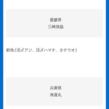
愛媛県
三崎漁協
鮮魚(活〆アジ、活〆ハマチ、タチウオ)
兵庫県
海蓮丸