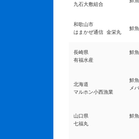
鮮魚
九石大敷組合
和歌山市
鮮
はまかぜ通信 金栄丸
長崎県
鮮
有福水産
鮮魚
北海道
メバ
マルホン小西漁業
山口県
鮮魚
七福丸