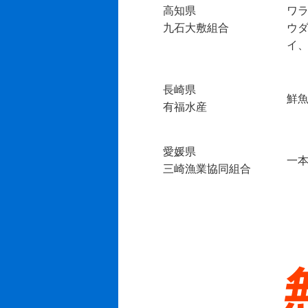
高知県
ワ
九石大敷組合
ウ
イ
長崎県
鮮
有福水産
愛媛県
一
三崎漁業協同組合