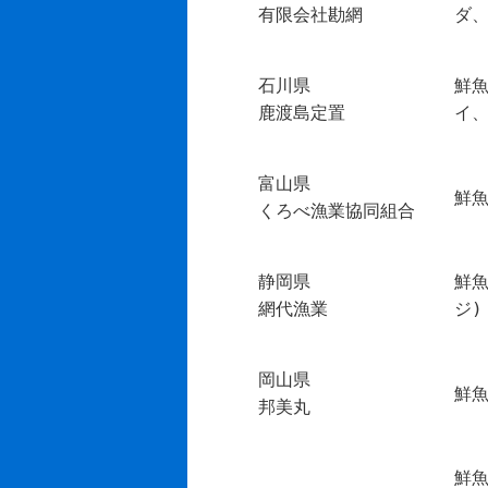
有限会社勘網
ダ
石川県
鮮
鹿渡島定置
イ
富山県
鮮
くろべ漁業協同組合
静岡県
鮮
網代漁業
ジ)
岡山県
鮮魚
邦美丸
鮮